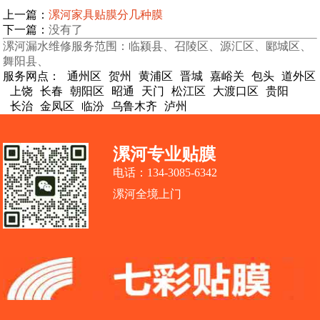
上一篇：
漯河家具贴膜分几种膜
下一篇：
没有了
漯河漏水维修服务范围：临颍县、召陵区、源汇区、郾城区、
舞阳县、
服务网点：
通州区
贺州
黄浦区
晋城
嘉峪关
包头
道外区
上饶
长春
朝阳区
昭通
天门
松江区
大渡口区
贵阳
长治
金凤区
临汾
乌鲁木齐
泸州
漯河专业贴膜
电话：134-3085-6342
漯河全境上门