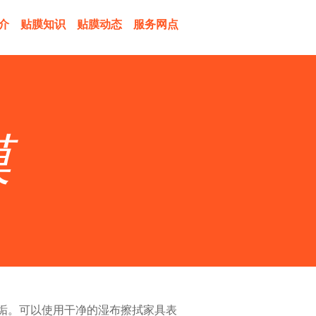
介
贴膜知识
贴膜动态
服务网点
膜
垢。可以使用干净的湿布擦拭家具表