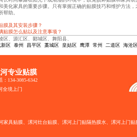
和美化家具的重要步骤。只有掌握正确的贴膜技巧和维护方法，
所帮助。
贴膜及其安装步骤？
璃贴膜怎么贴以及注意事项？
陵区、源汇区、郾城区、舞阳县、
北新区
泰州
昌平区
藁城区
皇姑区
鹰潭
常州
二道区
海沧
漯河专业贴膜
：134-3085-6342
河全境上门
河家具贴膜
、
漯河灶台贴膜
、
漯河上门贴隔热膜水
、
漯河上门贴