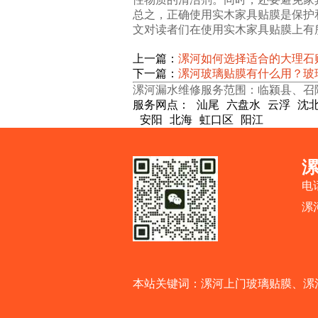
总之，正确使用实木家具贴膜是保护
文对读者们在使用实木家具贴膜上有
上一篇：
漯河如何选择适合的大理石
下一篇：
漯河玻璃贴膜有什么用？玻
漯河漏水维修服务范围：临颍县、召
服务网点：
汕尾
六盘水
云浮
沈
安阳
北海
虹口区
阳江
电话
漯
本站关键词：
漯河上门玻璃贴膜
、
漯